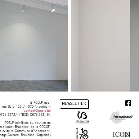
© POELP asbl
NEWSLETTER
rue Bara 123 / 1070 Anderlecht
contact@poelp.be
0731 3573/ N°BCE: 0678.363.164
POELP bénéficie du soutien de
 Wallonie-Bruxelles, de la COCOF,
nale, de la Commune d’Anderlecht,
hage Culturel Bruxelles-Capitale)