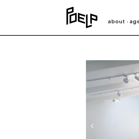
about
ag