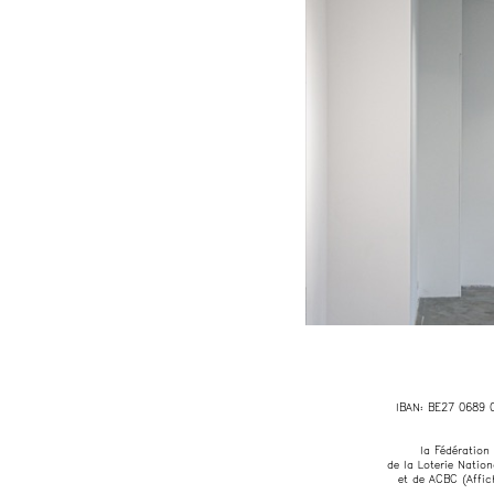
IBAN: BE27 0689 
la Fédération
de la Loterie Natio
et de ACBC (Affic