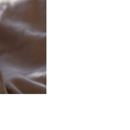
 voie de professionnalisation.»
racieuseté de l’artiste