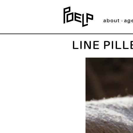
about
ag
LINE PILL