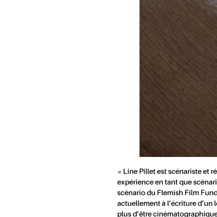
« Line Pillet est scénariste et r
performance, la musique et le ciné
expérience en tant que scénariste se déroula dans l’atelier de
fondé HET DEBUUT, une plateforme qui offre des opportunités
scénario du Flemish Film Fund (VAF) en 2019. Elle s’attelle
actuellement à l’écriture d’un long métrage. Sa pratique, en
plus d’être cinématographique, se concentre 