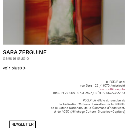
SARA ZERGUINE
dans le studio
voir plus>>
© POELP asbl
rue Bara 123 / 1070 Anderlecht
contact@poelp.be
IBAN: BE27 0689 0731 3573/ N°BCE: 0678.363.164
POELP bénéficie du soutien de
la Fédération Wallonie-Bruxelles, de la COCOF,
de la Loterie Nationale, de la Commune d’Anderlecht,
et de ACBC (Affichage Culturel Bruxelles-Capitale)
NEWSLETTER